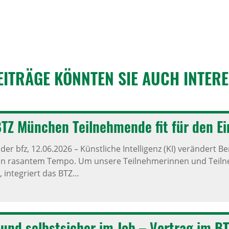
EITRÄGE KÖNNTEN SIE AUCH INTER
BTZ München Teilnehmende fit für den 
der bfz,
12.06.2026
–
Künstliche Intelligenz (KI) verändert 
in rasantem Tempo. Um unsere Teilnehmerinnen und Teiln
, integriert das BTZ…
und selbstsicher im Job – Vortrag im B